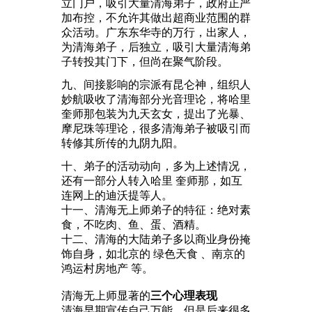
立门户，吸引大量清海弟子，政府正严
加布控，不允许其做出超商业范围的群
众活动。广东东华寺的万行，出家人，
为清海弟子，后独立，吸引大量清海弟
子转投其门下，但尚在聚气阶段。
九、间接影响的宗派有昆仑神，组织人
妙航吸收了清海部分光音理论，将哈里
奎师那包装为九天玄女，提出了光暴、
摩尼珠等理论，很多清海弟子被吸引而
转修其所传的九阴九阳。
十、弟子的活动动向，多为上述情况，
还有一部分人转入哈里 奎师那，如互
连网上的迪沃提等人。
十一、清海无上师弟子的特征：绝对素
食，不吃肉、鱼、蛋、酒精。
十二、清海的大陆弟子多以商业身份掩
饰自身，如北京的 绿色天食 、南京的
鸿运村房地产 等。
清海无上师显著的
三个心理表现
清海早期宣传自己万能，但是后来很多