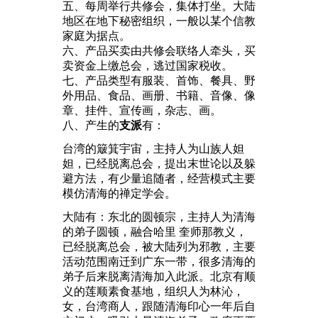
五、每周举行共修会，集体打坐。大陆
地区在地下秘密组织，一般以某个信教
家庭为据点。
六、产品买卖由共修会联络人牵头，买
卖资金上缴总会，逃过国家税收。
七、产品类型有服装、首饰、餐具、野
外用品、食品、画册、书籍、音像、像
章、挂件、宣传画，杂志、画。
八、产生的
支派
有：
台湾的簸箕宇宙，主持人为山族人妲
妲，已经脱离总会，提出末世论以及躲
避方法，有少量追随者，经营模式主要
模仿清海的禅定学会。
大陆有：东北的圆顿宗，主持人为清海
的弟子圆顿，融合哈里 奎师那教义，
已经脱离总会，被大陆列为邪教，主要
活动范围南迁到广东一带，很多清海的
弟子后来脱离清海加入此派。北京有顺
义的莲顺素食基地，组织人为林沁，
女，台湾商人，跟随清海印心一年后自