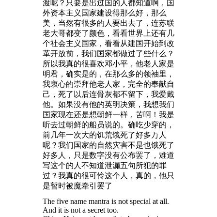
渡呢？只要是出过国的人都知道啊，国
外资本主义国家建设得那么好，那么
美，当然有很多的人要出去了，连苏联
老大哥都变了颜色，看看世界上还有几
个社会主义国家，看看从建国开始到改
革开放前，我们国家都做过了些什么？
所以我真的很喜欢邓小平，他老人家是
明君，确实是的，在那么多的领袖里，
我衷心的崇拜他老人家，完全的奉献自
己，死了以后连骨灰都不留下，我爱戴
他。如果没有他的英明决策，我想我们
国家现在还是想朝鲜一样，苦啊！我是
听去过朝鲜的船员说的。确吃少穿的，
前几年一次大的饥荒饿死了好多万人
呢？我们国家的自然灾害不是也饿死了
好多人，只是数字没有公布罢了，难道
写这个的人不知道泄漏五句所犯的罪
过？我真的很可怜这个人，真的，他只
是暂时被魔牵引罢了
The five name mantra is not special at all.
And it is not a secret too.