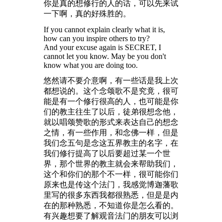
你是真的想修行的人的话，可以先来试
一下啊，真的好殊胜的。
If you cannot explain clearly what it is,
how can you inspire others to try?
And your excuse again is SECRET, I
cannot let you know. May be you don't
know what you are doing too.
悠然请不要介意啊，有一些话是我上次
都想说的。这个念颂歌不是究竟，很可
能是有一个修行很高的人，也可能是你
们的教主往生了以后，徒弟很想念他，
就以唱颂赞歌的形式来表达自己的想念
之情，有一些作用，和念佛一样，但是
我们念五句是念这五界教主的名字，在
我们修行提高了以后要超过某一个世
界，那个世界的教主就会来帮助我们，
这个和你们的那个不一样，很可能你们
原来也是传这个法门，我感觉博迦藩歌
里写的很多东西我都很熟悉，但是是内
在的那种熟悉，不知道你是怎么看的。
有兴趣想要了解观音法门的朋友可以浏