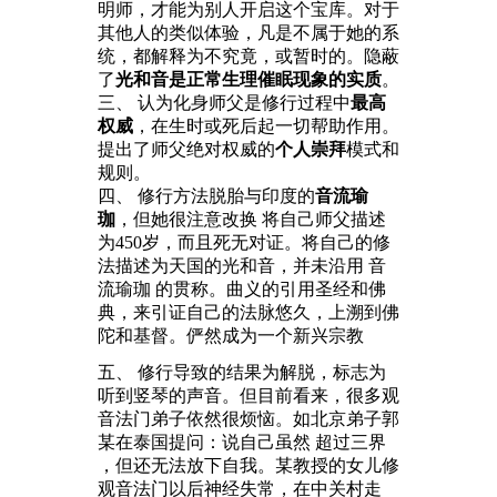
明师，才能为别人开启这个宝库。对于
其他人的类似体验，凡是不属于她的系
统，都解释为不究竟，或暂时的。隐蔽
了
光和音是正常生理催眠现象的实质
。
三、 认为化身师父是修行过程中
最高
权威
，在生时或死后起一切帮助作用。
提出了师父绝对权威的
个人崇拜
模式和
规则。
四、 修行方法脱胎与印度的
音流瑜
珈
，但她很注意改换 将自己师父描述
为450岁，而且死无对证。将自己的修
法描述为天国的光和音，并未沿用 音
流瑜珈 的贯称。曲义的引用圣经和佛
典，来引证自己的法脉悠久，上溯到佛
陀和基督。俨然成为一个新兴宗教
五、 修行导致的结果为解脱，标志为
听到竖琴的声音。但目前看来，很多观
音法门弟子依然很烦恼。如北京弟子郭
某在泰国提问：说自己虽然 超过三界
，但还无法放下自我。某教授的女儿修
观音法门以后神经失常，在中关村走