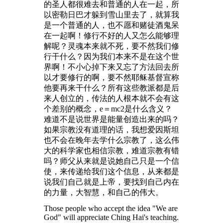
的圣人都很难去和普通的人在一起，所
以密勒日巴才躲到雪山里去了，就算我
是一个普通的人，也不愿和赌徒酒鬼呆
在一起啊！修行不好的人又怎么能够理
解呢？灵魂本来就不死，要不然我们修
行干什么？因为我们本来不是在这个世
界啊！不小心掉下来又忘了方法回去所
以才要修行的啊，要不然耶稣基督宣称
他要再来干什么？所有这些教派都是后
来人创立的，传法的人根本就不会有这
个差别的概念，e＝mc2是什么含义？
难道不是说世界是能量创造出来的吗？
如果宗教没有道理的话，我想爱因斯坦
也不会在晚年去学什么宗教了，这么伟
大的科学家也相信宗教，难道宗教有错
吗？师父从来就是说她自己只是一个信
使，来传递给我们这个信息，从来都是
说我们自己就是上帝，要找到自己内在
的力量，大智慧，和自己的伟大。
Those people who accept the idea "We are
God" will appreciate Ching Hai's teaching.