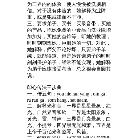
为三界内的体验，使人慢慢被洗脑相
信。对于没有体验的，她解释为业障
重，或是犯戒律而不干净。
三、要求弟子。买书，买录音带，买她
的产品，吃她免费的小食品而洗业障增
加加持，买她的首饰等，听她的教理，
时时刻刻想她，臣服她的一切。对此，
她解释，师父不论好坏，只要弟子单
纯，就能得道。但是她许诺弟子的时时
刻刻保护弟子，经常不能实现，她解释
为弟子应该接受考验，总之很会自圆其
说。
印心传法三步曲
一、传五句：you nie ran yang , om ga ,
ra ran ga , som hang , sat naam.
二、解释光和音：一界是星星景象，红
光、自然界音和铃，二界是太阳景象，
黄光、雷、钟声，三界是月亮景象，白
光、小提琴，四界黑无光和萧，五界是
上帝千百亿光和竖琴、风笛。