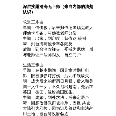
深层接露清海无上师（来自内部的清楚
认识）
求道三步曲
早期：信佛教，后来归依德国锡克教大
师他卡辛各，与佛教老师分裂
中期：出家，到印度，归依达 赖喇
嘛，到台湾与他卡辛各闹反
后期：到台湾农禅寺，受戒为尼姑，后
与老师证严法师闹反，自立门户
生活三步曲
早期：在越南期间，因儿童时期排电
影，眼被摄影灯打伤，后几乎残废失
明，成为后来的所谓日月眼，后来和美
国士兵生一女，不久逃出越南，先后在
英国、德国，嫁给德国医生。
中期：离婚，到处求法，后来定居台
湾，因篡改佛教而被排斥，因反 共被
大陆列为邪教，因为涉及敛财和非法占
用土地，被台湾政府驱逐