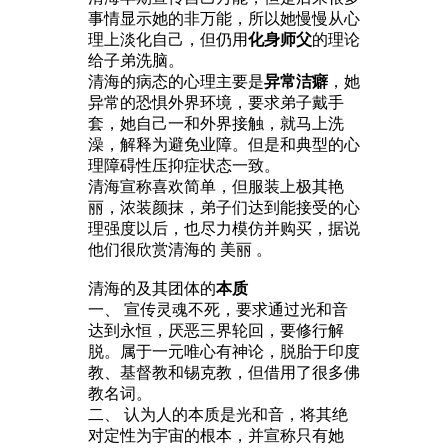
事情显示她的非万能，所以她慢慢从心
理上淡化自己，但仍用
化身师父
的理论
给子弟洗脑。
清海的病态的心理主要是
异常洁癖
，她
异常的恐惧外界环境，要求弟子戴手
套，她自己一和外界接触，就马上洗
澡，解释为避免业障。但是和典型的心
理障碍性压抑症状态一致。
清海宣称喜欢简单，但服装上极其艳
丽，浓装颜抹，弟子们达到能接受的心
理强度以后，也尽力模仿并购买，据说
他们很欣赏清海的 美丽 。
清海的及其团体的
本质
一、 宣传灵魂不死，要求通过光和音
达到永恒，厌恶三界轮回，要修行解
脱。属于一元唯心有神论，脱胎于印度
教、基督教和锡克教，但借用了很多佛
教名词。
二、 认为人的本质是光和音，将其绝
对定性为宇宙的根本，并宣称只有她