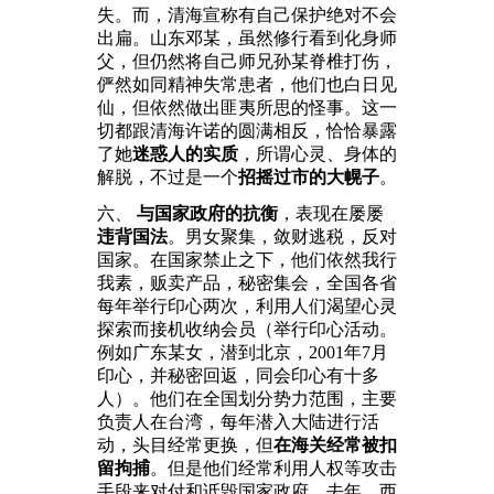
失。而，清海宣称有自己保护绝对不会
出扁。山东邓某，虽然修行看到化身师
父，但仍然将自己师兄孙某脊椎打伤，
俨然如同精神失常患者，他们也白日见
仙，但依然做出匪夷所思的怪事。这一
切都跟清海许诺的圆满相反，恰恰暴露
了她
迷惑人的实质
，所谓心灵、身体的
解脱，不过是一个
招摇过市的大幌子
。
六、
与国家政府的抗衡
，表现在屡屡
违背国法
。男女聚集，敛财逃税，反对
国家。在国家禁止之下，他们依然我行
我素，贩卖产品，秘密集会，全国各省
每年举行印心两次，利用人们渴望心灵
探索而接机收纳会员（举行印心活动。
例如广东某女，潜到北京，2001年7月
印心，并秘密回返，同会印心有十多
人）。他们在全国划分势力范围，主要
负责人在台湾，每年潜入大陆进行活
动，头目经常更换，但
在海关经常被扣
留拘捕
。但是他们经常利用人权等攻击
手段来对付和诋毁国家政府。去年，西