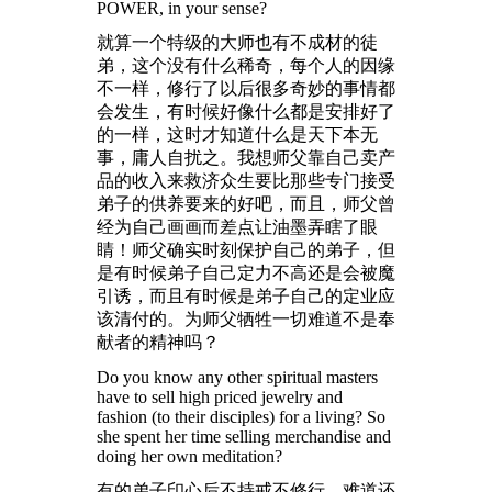
POWER, in your sense?
就算一个特级的大师也有不成材的徒
弟，这个没有什么稀奇，每个人的因缘
不一样，修行了以后很多奇妙的事情都
会发生，有时候好像什么都是安排好了
的一样，这时才知道什么是天下本无
事，庸人自扰之。我想师父靠自己卖产
品的收入来救济众生要比那些专门接受
弟子的供养要来的好吧，而且，师父曾
经为自己画画而差点让油墨弄瞎了眼
睛！师父确实时刻保护自己的弟子，但
是有时候弟子自己定力不高还是会被魔
引诱，而且有时候是弟子自己的定业应
该清付的。为师父牺牲一切难道不是奉
献者的精神吗？
Do you know any other spiritual masters
have to sell high priced jewelry and
fashion (to their disciples) for a living? So
she spent her time selling merchandise and
doing her own meditation?
有的弟子印心后不持戒不修行，难道还