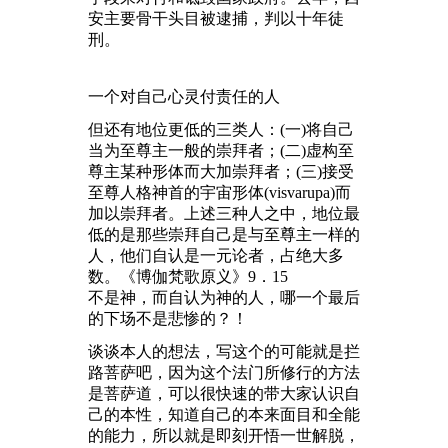
安主要骨干头目被逮捕，判以十年徒
刑。
一个对自己心灵付责任的人
但还有地位更低的三类人：(一)将自己
当为至尊主一般的崇拜者；(二)虚构至
尊主某种形体而大加崇拜者；(三)接受
至尊人格神首的宇宙形体(visvarupa)而
加以崇拜者。上述三种人之中，地位最
低的是那些崇拜自己是与至尊主一样的
人，他们自认是一元论者，占绝大多
数。《博伽梵歌原义》9．15
不是神，而自认为神的人，哪一个最后
的下场不是悲惨的？！
谈谈本人的想法，写这个的可能就是拦
路菩萨吧，因为这个法门所修行的方法
是菩萨道，可以很快速的带大家认识自
己的本性，知道自己的本来面目和全能
的能力，所以就是即刻开悟一世解脱，