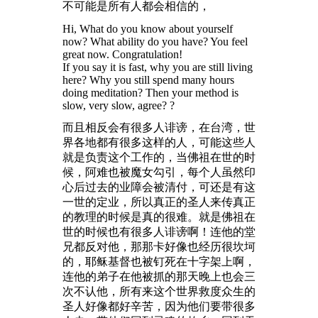
不可能是所有人都会相信的，
Hi, What do you know about yourself
now? What ability do you have? You feel
great now. Congratulation!
If you say it is fast, why you are still living
here? Why you still spend many hours
doing meditation? Then your method is
slow, very slow, agree? ?
而且相反会有很多人诽谤，在台湾，世
界各地都有很多这样的人，可能这些人
就是负责这个工作的，当佛祖在世的时
候，阿难也被魔女勾引，每个人虽然印
心后过去的业障会被清付，可还是有这
一世的定业，所以真正的圣人来传真正
的教理的时候是真的很难。就是佛祖在
世的时候也有很多人诽谤啊！连他的堂
兄都反对他，那那卡好像也经历很坎坷
的，耶稣基督也被钉死在十字架上啊，
连他的弟子在他被抓的那天晚上也会三
次不认他，所有来这个世界救度众生的
圣人好像都好辛苦，因为他们要带很多