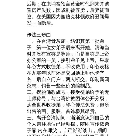
后期：在柬埔寨预言黄金时代到来并购
置房产失败，因战乱被俘虏，后弃徒而
逃。在美国因为贿赂克林顿政府丑闻爆
发，而隐居。
传法三步曲
一、在台湾骨灰庙，结识其第一批弟
子，第一位女弟子后来离开她。清海当
时并没有宣称是导师，而是自称是上帝
办公室的一员，接引弟子见上帝。采取
印心方式收徒弟，不收费用，印心表格
在九零年以前还是交回她上师他卡辛
各，后自立门户，两人断交。印制新闻
杂志，销售一些低价的编制品。
二、摆脱佛教旗号，接受徒弟给予的无
上师称号，与台湾佛教团体公开分裂，
从全世界收徒弟，印心传法免费，但所
出售的画、服装、首饰极其昂贵。
三、离开台湾期间，渐渐意识到自己的
个人崇拜地位已经动摇，随即宣传依弟
子靠 内在师父 ，自己渐渐淡出，期间