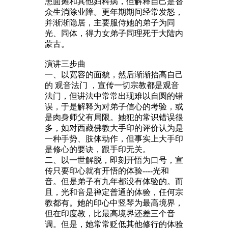
患面瘫和其他妇科病，但解释自己是替
众生消除业障。更年期期间经常发怒，
并渐渐隐居，主要服侍她的弟子为同
光、同体，得力女弟子同理死于大陆内
蒙古。
演讲三步曲
一、以宽容的面貌，然后渐渐抬高自己
的 观音法门 ，宣传一切宗教都是观音
法门，但讲法中常常出现难以自圆的错
误，于是解释为对弟子信心的考验，或
是肉身师父有局限。她犯的常识错误很
多，如对西藏佛教大手印的评价认为是
一种手势、肢体动作，但事实上大手印
是修心的要诀，跟手印无关。
二、以一世解脱，即刻开悟为口号，宣
传只要印心就有开悟的体验----光和
音。但是弟子有九年都没有体验的。而
且，光和音是禅定普通的体验，任何宗
教都有。她的印心中竖琴为最高境界，
但在印度教，比最高境界还差三个音
调。但是，她常常贬低其他修行的体验