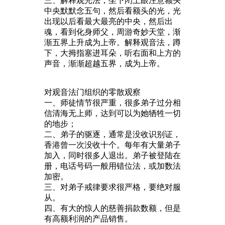
三、解释观光法，坐下闭上眼注意额头
中央默默念五句，然后看额头的光，光
出现以后看最大最亮的中央，然后出
魂，看到化身师父，周游奇妙天堂，渐
渐五界上升成为上帝。解释观音法，蹲
下，大拇指塞进耳朵，听右面和上方的
声音，渐渐超越五界，成为上帝。
对观音法门组织的零散观察
一、师徒情节很严重，很多弟子过分相
信清海无上师，达到可以为她牺牲一切
的地步；
二、弟子的驱逐，通常是没收识别证，
香港曾一次没收十个。每年有大量弟子
加入，同时很多人退出。弟子被登陆在
册，电话号码一般用错位法，或加数法
加密。
三、对弟子戒律要求很严格，要绝对服
从。
四、有大的惊人的慈善捐款数额，但是
有高额利润的产品销售。